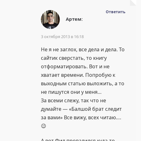
Ответить
Артем
:
3 октября 2013 в 16:18
Не я не заглох, все дела и дела. То
сайтик сверстать, то книгу
отформатировать. Вот и не
хватает времени. Попробую к
выходным статью выложить, а то
не пишутся они у меня…
За всеми слежу, так что не
думайте — «Балшой брат следит
за вами» Все вижу, всех читаю….
😉
А вот Фил провалился куда-то…