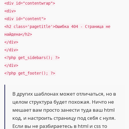
<div id="contentwrap">
<div>
<div id="content">
<h2 class='pagetitle'>Ошибка 404 - Страница не
найдена</h2>
</div>
</div>
<?php get_sidebars(); ?>
</div>
<?php get_footer(); ?>
В других шаблонах может отличаться, но в
целом структура будет похожая. Ничто не
мешает вам просто занести туда ваш html
код, и настроить страницу под себя с нуля.
Если вы не разбираетесь в html и css то