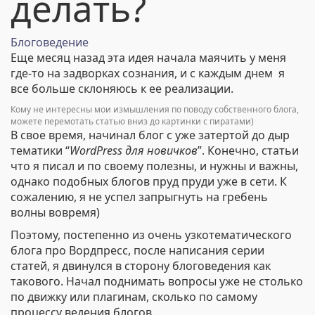
делать?
Блоговедение
Еще месяц назад эта идея начала маячить у меня
где-то на задворках сознания, и с каждым днем я
все больше склоняюсь к ее реализации.
Кому не интересны мои измышления по поводу собственного блога,
можете перемотать статью вниз до картинки с пиратами)
В свое время, начинал блог с уже затертой до дыр
тематики “
WordPress для новичков
”. Конечно, статьи
что я писал и по своему полезны, и нужны и важны,
однако подобных блогов пруд пруди уже в сети. К
сожалению, я не успел запрыгнуть на гребень
волны вовремя)
Поэтому, постепенно из очень узкотематического
блога про Вордпресс, после написания серии
статей, я двинулся в сторону блоговедения как
такового. Начал поднимать вопросы уже не столько
по движку или плагинам, сколько по самому
процессу ведения блогов.