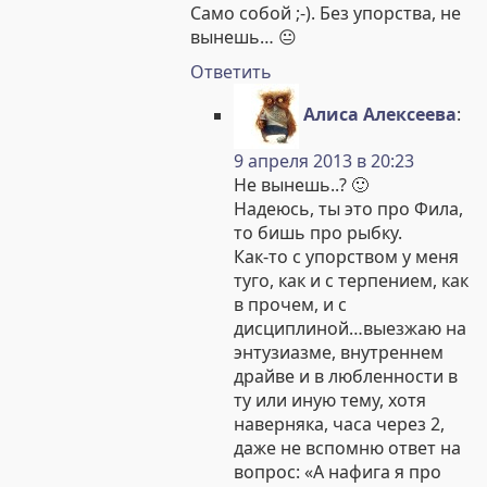
Само собой ;-). Без упорства, не
вынешь… 😐
Ответить
Алиса Алексеева
:
9 апреля 2013 в 20:23
Не вынешь..? 🙂
Надеюсь, ты это про Фила,
то бишь про рыбку.
Как-то с упорством у меня
туго, как и с терпением, как
в прочем, и с
дисциплиной…выезжаю на
энтузиазме, внутреннем
драйве и в любленности в
ту или иную тему, хотя
наверняка, часа через 2,
даже не вспомню ответ на
вопрос: «А нафига я про